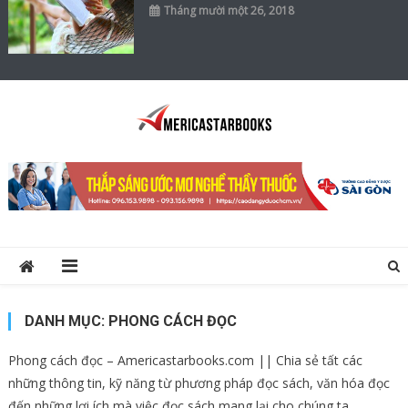
Tháng mười một 26, 2018
America Star Books
Thông Tin về Sách, Tạp Chí, Học Tập, Kinh Doanh …
DANH MỤC:
PHONG CÁCH ĐỌC
Phong cách đọc – Americastarbooks.com || Chia sẻ tất các
những thông tin, kỹ năng từ phương pháp đọc sách, văn hóa đọc
đến những lợi ích mà việc đọc sách mang lại cho chúng ta.