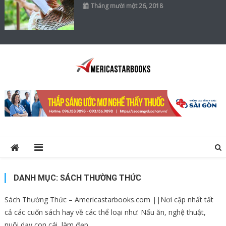
Tháng mười một 26, 2018
America Star Books
Thông Tin về Sách, Tạp Chí, Học Tập, Kinh Doanh …
DANH MỤC:
SÁCH THƯỜNG THỨC
Sách Thường Thức – Americastarbooks.com ||Nơi cập nhất tất
cả các cuốn sách hay về các thể loại như: Nấu ăn, nghệ thuật,
nuôi dạy con cái, làm đẹp,….