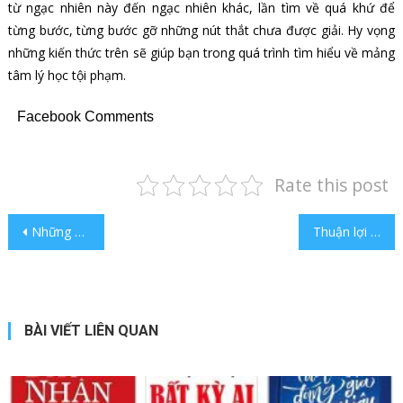
từ ngạc nhiên này đến ngạc nhiên khác, lần tìm về quá khứ để
từng bước, từng bước gỡ những nút thắt chưa được giải. Hy vọng
những kiến thức trên sẽ giúp bạn trong quá trình tìm hiểu về mảng
tâm lý học tội phạm.
Facebook Comments
Rate this post
Điều hướng bài viết
Những cuốn sách hay nhất thế giới nên đọc để thành công
Thuận lợi khi xét tuyển Cao đẳng Dược hiện nay
BÀI VIẾT LIÊN QUAN