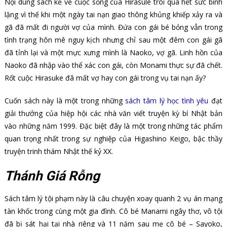
Nội dung sách kể về cuộc sống của Hirasule trôi qua hết sức bình
lặng vì thế khi một ngày tai nạn giao thông khủng khiếp xảy ra và
gã đã mất đi người vợ của mình. Đứa con gái bé bỏng vẫn trong
tình trạng hôn mê nguy kịch nhưng chỉ sau một đêm con gái gã
đã tỉnh lại và một mực xưng mình là Naoko, vợ gã. Linh hồn của
Naoko đã nhập vào thể xác con gái, còn Monami thực sự đã chết.
Rốt cuộc Hirasuke đã mất vợ hay con gái trong vụ tai nạn ấy?
Cuốn sách này là một trong những
sách tâm lý học tình yêu
đạt
giải thưởng của hiệp hội các nhà văn viết truyện kỳ bí Nhật bản
vào những năm 1999. Đặc biệt đây là một trong những tác phẩm
quan trọng nhất trong sự nghiệp của Higashino Keigo, bậc thầy
truyện trinh thám Nhật thế kỷ XX.
Thánh Giá Rỗng
Sách tâm lý tội phạm này là câu chuyện xoay quanh 2 vụ án mạng
tàn khốc trong cùng một gia đình. Cô bé Manami ngây thơ, vô tội
đã bị sát hại tại nhà riêng và 11 năm sau mẹ cô bé – Sayoko,