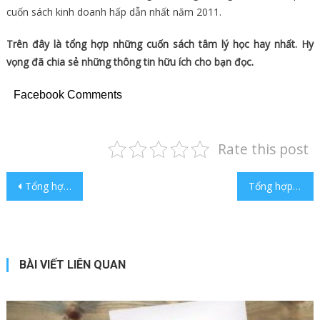
cuốn sách kinh doanh hấp dẫn nhất năm 2011.
Trên đây là tổng hợp những cuốn sách tâm lý học hay nhất. Hy
vọng đã chia sẻ những thông tin hữu ích cho bạn đọc.
Facebook Comments
Rate this post
Điều hướng bài viết
Tổng hợp các cuốn sách kinh tế học hay nhất bạn nên đọc thử
Tổng hợp những cuốn sách lãnh đạo hay cho các nhà quản lý
BÀI VIẾT LIÊN QUAN