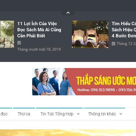
11 Lợi Ích Của Việc
Tìm Hiểu C
Đọc Sách Mà Ai Cũng
Sách Hiệu Q
Cần Phải Biết
4 Bước Đơn
Tháng 12 3
Tháng mười một 18, 2019
 đọc
Thơ ca
Tin Tức Tổng Hợp
Thông tin khác