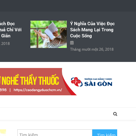
ách Đọc
Ý Nghĩa Của Việc Đọc
uả Chỉ Với
Sách Mang Lại Trong
 Giản
Cuộc Sống
, 2018
Tháng mười một 26, 2018
Tìm kiếm