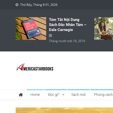
Skip to content
Thứ Bảy, Tháng 8 01, 2026
Tóm Tắt Nội Dung
Sách Đắc Nhân Tâm –
Dale Carnegie
Tháng mười một 18, 2019
America Star Books
Thông Tin về Sách, Tạp Chí, Học Tập, Kinh Doanh …
Home
Đọc gì?
Sách mới
Phong cách