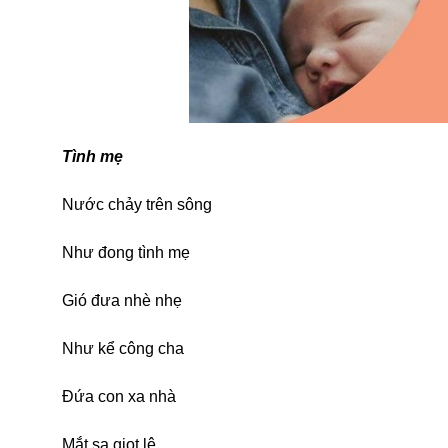
Tình mẹ
Nước chảy trên sông
Như đong tình mẹ
Gió đưa nhè nhẹ
Như kể công cha
Đứa con xa nhà
Mắt sa giọt lệ