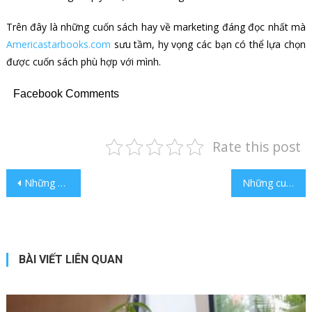
Trên đây là những cuốn sách hay về marketing đáng đọc nhất mà
Americastarbooks.com
sưu tầm, hy vọng các bạn có thể lựa chọn
được cuốn sách phù hợp với mình.
Facebook Comments
Rate this post
Điều hướng bài viết
Những cuốn sách hay về kinh doanh đáng đọc nhất
Những cuốn sách hay về chứng khoán không thể bỏ qua
BÀI VIẾT LIÊN QUAN