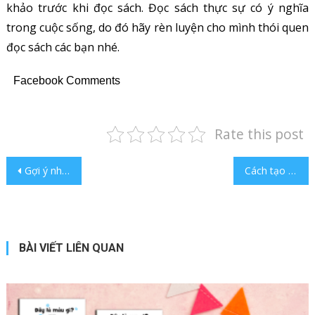
khảo trước khi đọc sách. Đọc sách thực sự có ý nghĩa
trong cuộc sống, do đó hãy rèn luyện cho mình thói quen
đọc sách các bạn nhé.
Facebook Comments
Rate this post
Điều hướng bài viết
Gợi ý những truyện ngôn tình nữ chính là sát thủ hay
Cách tạo thói quen đọc sách cho trẻ thành công nhất
BÀI VIẾT LIÊN QUAN