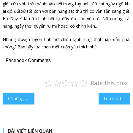
giới cứu vớt, trở thành bảo bối trong tay anh. Cô chỉ ngây ngô khi
ai đó đối xử tốt còn với bản năng sát thủ thì cô vẫn sẵn sàng giết.
Hạ Duy Y là nữ chính hội tụ đầy đủ các yếu tố: Nữ cường, tài
năng, ngây thơ, quyến rũ mị hoặc, có chính kiến,….
Những truyện ngôn tình nữ chính lạnh lùng thật hấp dẫn phải
không? Bạn hãy lựa chọn một cuốn yêu thích nhé!
Facebook Comments
Rate this post
Điều hướng bài viết
Những truyện ngôn tình hay ngắn xúc tích gây ấn tượng mạnh
Top các truyện ngôn tình tổng tài hay và ý nghĩa nhất hiện nay
BÀI VIẾT LIÊN QUAN