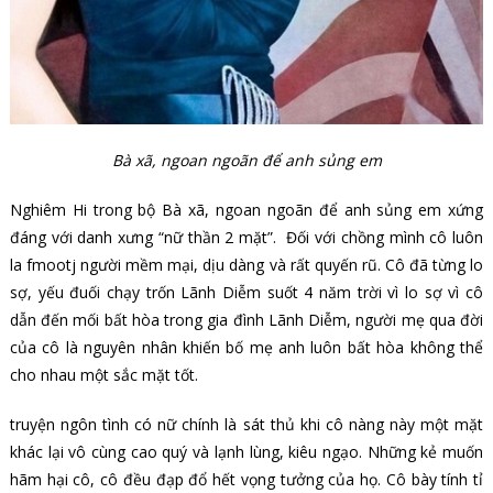
Bà xã, ngoan ngoãn để anh sủng em
Nghiêm Hi trong bộ Bà xã, ngoan ngoãn để anh sủng em xứng
đáng với danh xưng “nữ thần 2 mặt”. Đối với chồng mình cô luôn
la fmootj người mềm mại, dịu dàng và rất quyến rũ. Cô đã từng lo
sợ, yếu đuối chạy trốn Lãnh Diễm suốt 4 năm trời vì lo sợ vì cô
dẫn đến mối bất hòa trong gia đình Lãnh Diễm, người mẹ qua đời
của cô là nguyên nhân khiến bố mẹ anh luôn bất hòa không thể
cho nhau một sắc mặt tốt.
truyện ngôn tình có nữ chính là sát thủ khi cô nàng này một mặt
khác lại vô cùng cao quý và lạnh lùng, kiêu ngạo. Những kẻ muốn
hãm hại cô, cô đều đạp đổ hết vọng tưởng của họ. Cô bày tính tỉ