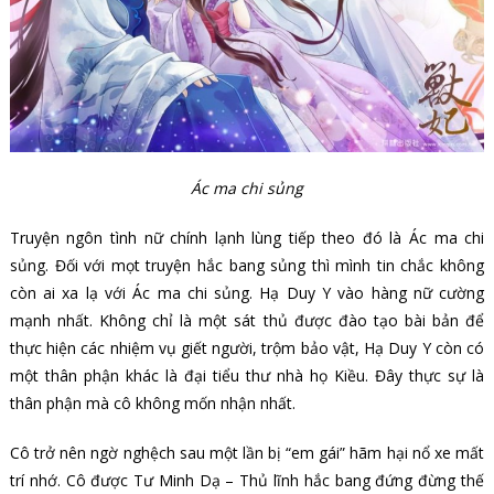
Ác ma chi sủng
Truyện ngôn tình nữ chính lạnh lùng tiếp theo đó là Ác ma chi
sủng. Đối với mọt truyện hắc bang sủng thì mình tin chắc không
còn ai xa lạ với Ác ma chi sủng. Hạ Duy Y vào hàng nữ cường
mạnh nhất. Không chỉ là một sát thủ được đào tạo bài bản để
thực hiện các nhiệm vụ giết người, trộm bảo vật, Hạ Duy Y còn có
một thân phận khác là đại tiểu thư nhà họ Kiều. Đây thực sự là
thân phận mà cô không mốn nhận nhất.
Cô trở nên ngờ nghệch sau một lần bị “em gái” hãm hại nổ xe mất
trí nhớ. Cô được Tư Minh Dạ – Thủ lĩnh hắc bang đứng đừng thế