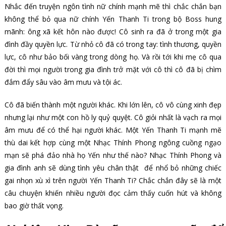
Nhắc đến truyện ngôn tình nữ chính mạnh mẽ thì chắc chắn bạn
không thể bỏ qua nữ chính Yến Thanh Ti trong bộ Boss hung
mãnh: ông xã kết hôn nào được! Cô sinh ra đã ở trong một gia
đình đầy quyền lực. Từ nhỏ cô đã có trong tay: tình thương, quyền
lực, cô như bảo bối vàng trong dòng họ. Và rồi tới khi mẹ cô qua
đời thì mọi người trong gia đình trở mặt với cô thì cô đã bị chìm
đắm đẩy sâu vào âm mưu và tội ác.
Cô đã biến thành một người khác. Khi lớn lên, cô vô cùng xinh đẹp
nhưng lại như một con hồ ly quỷ quyệt. Cô giỏi nhất là vạch ra mọi
âm mưu để có thể hại người khác. Một Yến Thanh Ti mạnh mẽ
thù dai kết hợp cùng một Nhạc Thính Phong ngông cuồng ngạo
mạn sẽ phá đảo nhà họ Yến như thế nào? Nhạc Thính Phong và
gia đình anh sẽ dùng tình yêu chân thật để nhổ bỏ những chiếc
gai nhọn xù xì trên người Yến Thanh Ti? Chắc chắn đây sẽ là một
câu chuyện khiến nhiều người đọc cảm thấy cuốn hút và không
bao giờ thất vọng.