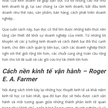
nhất của kinh doanh và giúp bạn đọc trả lời những câu hỏi như
kinh doanh là gì, tại sao chúng ta cần kinh doanh, bắt đầu kinh
doanh như thế nào, sản phẩm, bán hàng, cách phát triển doanh
nghiệp…
Qua cuốn sách này, bạn đọc có thể tìm được những kiến thức nền
tảng cần thiết để khởi sự doanh nghiệp của mình. Từ những lời
khuyên về các ý tưởng kinh doanh và cách đánh bại đối thủ cạnh
tranh, cho đến cách quản lý tiền bạc, cách các doanh nghiệp thích
nghi với thế giới rộng lớn hơn, các chuỗi cung ứng toàn cầu rộng
hơn cho tới lãi suất và các gói cứu trợ tài chính lớn hơn.
Cách nền kinh tế vận hành – Roger
E. A. Farmer
Nội dung sách trình bày lại những học thuyết kinh tế và khái niệm
kinh tế học cơ bản nhất, qua đó bạn đọc sẽ hiểu được cách vận
hành và mối tương quan giữa những thành phần kinh tế quan
trọng như Chính phủ, ngân hàng Trung ương, doanh nghiệp và cá