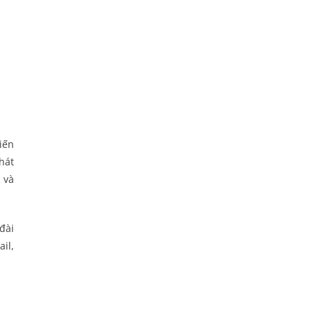
iến
hát
 và
đài
il,