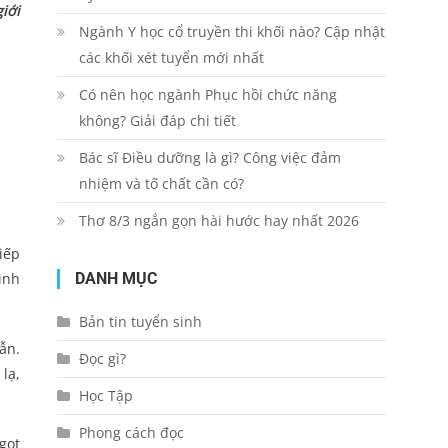
iới
Ngành Y học cổ truyền thi khối nào? Cập nhật
các khối xét tuyển mới nhất
Có nên học ngành Phục hồi chức năng
không? Giải đáp chi tiết
Bác sĩ Điều dưỡng là gì? Công việc đảm
nhiệm và tố chất cần có?
Thơ 8/3 ngắn gọn hài hước hay nhất 2026
iếp
DANH MỤC
ình
Bản tin tuyển sinh
ẫn.
Đọc gì?
lạ,
Học Tập
Phong cách đọc
gọt