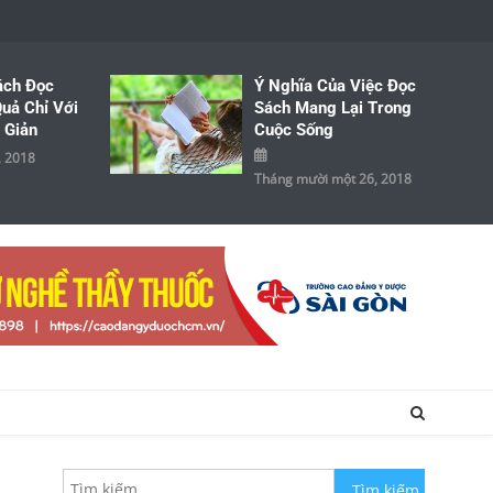
ách Đọc
Ý Nghĩa Của Việc Đọc
uả Chỉ Với
Sách Mang Lại Trong
 Giản
Cuộc Sống
, 2018
Tháng mười một 26, 2018
Tìm kiếm