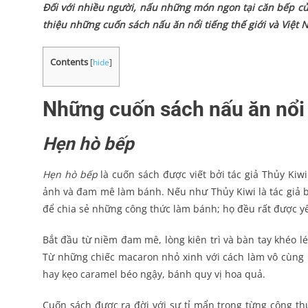
Đối với nhiều người, nấu những món ngon tại căn bếp của 
thiệu những cuốn sách nấu ăn nổi tiếng thế giới và Việt 
Contents
[
hide
]
Những cuốn sách nấu ăn nổi 
Hẹn hò bếp
Hẹn hò bếp
là cuốn sách được viết bởi tác giả Thủy Kiw
ảnh và đam mê làm bánh. Nếu như Thủy Kiwi là tác giả b
để chia sẻ những công thức làm bánh; họ đều rất được yêu
Bắt đầu từ niềm đam mê, lòng kiên trì và bàn tay khéo 
Từ những chiếc macaron nhỏ xinh với cách làm vô cùng 
hay kẹo caramel béo ngậy, bánh quy vị hoa quả.
Cuốn sách được ra đời với sự tỉ mẩn trong từng công thứ