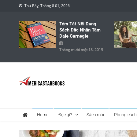
Skip to content
Thứ Bảy, Tháng 8 01, 2026
Tóm Tắt Nội Dung
Sách Đắc Nhân Tâm –
Dale Carnegie
Tháng mười một 18, 2019
America Star Books
Thông Tin về Sách, Tạp Chí, Học Tập, Kinh Doanh …
Home
Đọc gì?
Sách mới
Phong cách