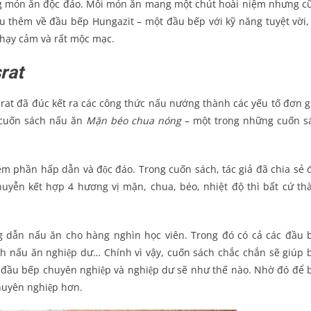
ng món ăn độc đáo. Mỗi món ăn mang một chút hoài niệm nhưng c
ểu thêm về đầu bếp Hungazit – một đầu bếp với kỹ năng tuyệt vời,
nhạy cảm và rất mộc mạc.
rat
đã đúc kết ra các công thức nấu nướng thành các yếu tố đơn g
a cuốn sách nấu ăn
Mặn béo chua nóng
– một trong những cuốn s
́m phần hấp dẫn và độc đáo. Trong cuốn sách, tác giả đã chia sẻ 
yễn kết hợp 4 hương vị mặn, chua, béo, nhiệt độ thì bất cứ th
dẫn nấu ăn cho hàng nghìn học viên. Trong đó có cả các đầu 
ch nấu ăn nghiệp dư… Chính vì vậy, cuốn sách chắc chắn sẽ giúp
u bếp chuyên nghiệp và nghiệp dư sẽ như thế nào. Nhờ đó để 
chuyên nghiệp hơn.