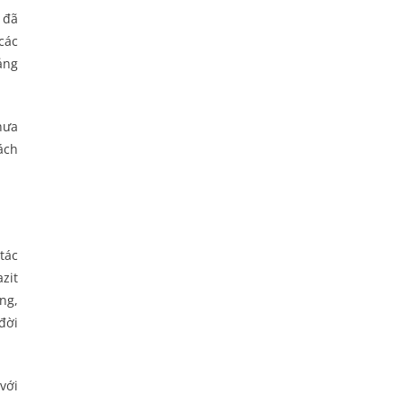
 đã
các
ảng
hưa
ách
tác
zit
ng,
đời
với