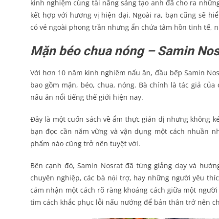
kinh nghiệm cùng tài năng sáng tạo anh đã cho ra nhữ
kết hợp với hương vị hiện đại. Ngoài ra, bạn cũng sẽ hi
có vẻ ngoài phong trần nhưng ẩn chứa tâm hồn tinh tế, 
Mặn béo chua nóng – Samin Nos
Với hơn 10 năm kinh nghiêm nấu ăn, đầu bếp Samin Nosrat 
bao gồm mặn, béo, chua, nóng. Bà chính là tác giả củ
nấu ăn nổi tiếng thế giới hiện nay.
Đây là một cuốn sách về ẩm thực giản dị nhưng không ke
bạn đọc cần năm vững và vận dụng một cách nhuần nhu
phẩm nào cũng trở nên tuyệt vời.
Bên cạnh đó, Samin Nosrat đã từng giảng dạy và hướng 
chuyên nghiệp, các bà nội trợ, hay những người yêu thí
cảm nhận một cách rõ ràng khoảng cách giữa một người đầ
tìm cách khắc phục lỗi nấu nướng để bản thân trở nên 