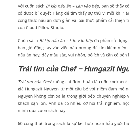
Với cuốn sách
Bí kíp nấu ăn – Lăn vào bếp
, bạn sẽ thấy c
có được bí quyết riêng để tìm thấy sự thú vị mỗi khi “
công thức nấu ăn đơn giản và loại thực phẩm cải thiện tí
của Cloud Pillow Studio.
Cuốn sách
Bí kíp nấu ăn – Lăn vào bếp
đa phần sử dụng 
bao giờ động tay vào việc nấu nướng để tìm kiếm niềm 
nấu ăn hay, đầy màu sắc, vui nhộn, bổ ích và cần có bên
Trái tim của Chef – Hungazit Ng
Trái tim của Chef
không chỉ đơn thuần là cuốn cookbook 
giả Hungazit Nguyen từ một cậu bé với niềm đam mê n
Nguyen không còn xa lạ trong giới bếp chuyên nghiệp 
khách sạn lớn. Anh đã có nhiều cơ hội trải nghiệm, 
mình qua cuốn sách này.
60 công thức trong sách là sự kết hợp hoàn hảo giữa hi