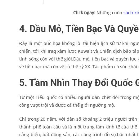
Click ngay:
Những cuốn
sách k
4. Dầu Mỏ, Tiền Bạc Và Quyề
Đây là một bức họa khổng lồ tái hiện lịch sử từ khi ngư
chiến, tới khi Iraq xâm lược Kuwait và Chiến dịch bão t
tính sống còn với thế giới.Dầu mỏ, tiền bạc và quyền lực
về tiền bạc mà còn về cả thế kỷ XX. Tác phẩm có sức khái q
5. Tầm Nhìn Thay Đổi Quốc G
Từ một Tiểu quốc có nhiều người dân chết đói trong mộ
công vượt trội và được cả thế giới ngưỡng mộ.
Chỉ trong 20 năm, với dân số khoảng 2 triệu người trên 
thành phố toàn cầu và là một trung tâm kinh tế của thế g
cảng biển, bất động sản, các công trình đồ sộ bậc nhất t