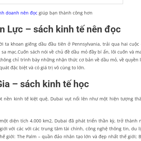
inh doanh nên đọc
giúp bạn thành công hơn
n Lực – sách kinh tế nên đọc
ời ta khoan giếng dầu đầu tiên ở Pennsylvania, trải qua hai cuộc 
áp sa mạc.Cuốn sách nói về chủ đề dầu mỏ đầy bí ẩn, lôi cuốn và m
 không chỉ trình bày những nhận thức cơ bản về dầu mỏ, về quyền l
uát đặc biệt và có giá trị vô cùng to lớn.
ia – sách kinh tế học
t nền kinh tế kiệt quệ, Dubai vụt nổi lên như một hiện tượng th
một diện tích 4.000 km2, Dubai đã phát triển thần kỳ, trở thành 
iới với các với các trung tâm tài chính, công nghệ thông tin, du lị
hế giới: The Palm – quần đảo nhân tạo lớn và đẹp nhất thế giới; B