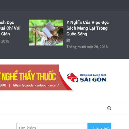
ách Đọc
Ý Nghĩa Của Việc Đọc
uả Chỉ Với
Sách Mang Lại Trong
 Giản
Cuộc Sống
, 2018
Tháng mười một 26, 2018
Tìm kiếm