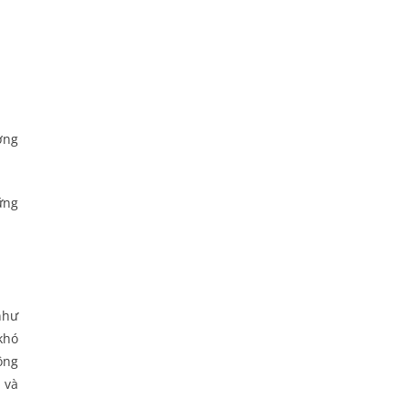
ơng
ững
như
khó
ông
 và