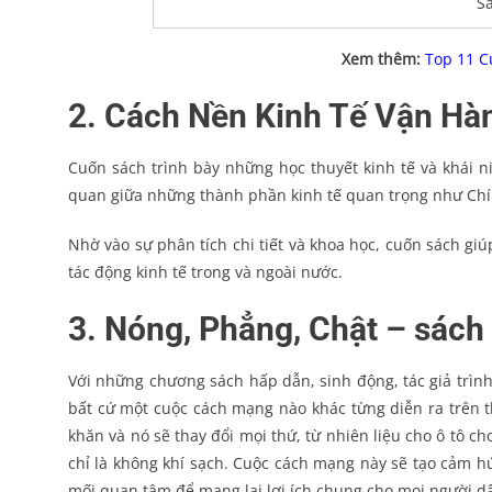
Sá
Xem thêm:
Top 11 C
2. Cách Nền Kinh Tế Vận Hàn
Cuốn sách trình bày những học thuyết kinh tế và khái 
quan giữa những thành phần kinh tế quan trọng như Ch
Nhờ vào sự phân tích chi tiết và khoa học, cuốn sách gi
tác động kinh tế trong và ngoài nước.
3. Nóng, Phẳng, Chật – sách 
Với những chương sách hấp dẫn, sinh động, tác giả trì
bất cứ một cuộc cách mạng nào khác từng diễn ra trên thế
khăn và nó sẽ thay đổi mọi thứ, từ nhiên liệu cho ô tô 
chỉ là không khí sạch. Cuộc cách mạng này sẽ tạo cảm h
mối quan tâm để mang lại lợi ích chung cho mọi người d