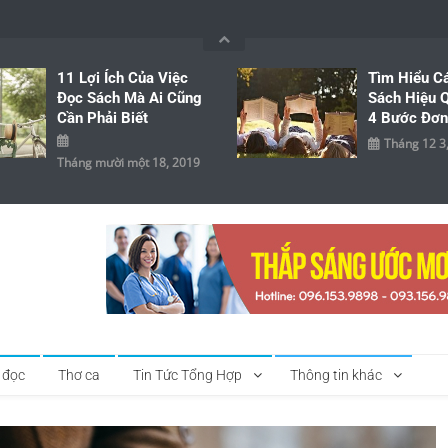
11 Lợi Ích Của Việc
Tìm Hiểu C
Đọc Sách Mà Ai Cũng
Sách Hiệu Q
Cần Phải Biết
4 Bước Đơn
Tháng 12 3
Tháng mười một 18, 2019
 đọc
Thơ ca
Tin Tức Tổng Hợp
Thông tin khác