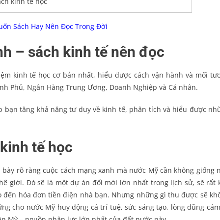
ch kinh tế học
uốn Sách Hay Nên Đọc Trong Đời
h – sách kinh tế nên đọc
niệm kinh tế học cơ bản nhất, hiểu được cách vận hành và mối tư
ính Phủ, Ngân Hàng Trung Ương, Doanh Nghiệp và Cá nhân.
úp bạn tăng khả năng tư duy về kinh tế, phân tích và hiểu được nh
kinh tế học
nh bày rõ ràng cuộc cách mạng xanh mà nước Mỹ cần không giống 
 giới. Đó sẽ là một dự án đổi mới lớn nhất trong lịch sử, sẽ rất 
cho đến hóa đơn tiền điện nhà bạn. Nhưng những gì thu được sẽ kh
ứng cho nước Mỹ huy động cả trí tuệ, sức sáng tạo, lòng dũng cảm
ân Mỹ – nguồn nhân lực lớn nhất của đất nước này.