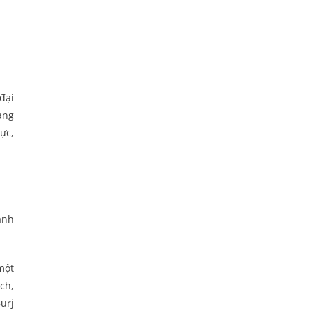
đại
ang
ực,
ành
một
ch,
urj