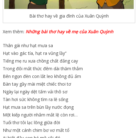
Bài thơ hay về gia đình của Xuân Quỳnh
Xem thêm:
Những bài thơ hay về mẹ của Xuân Quỳnh
Thân gái như hạt mưa sa
Hạt vào gác tía, hạt ra vũng lầy”
Tiếng mẹ ru xưa chồng chất đắng cay
Trong đôi mắt thức đêm dài thăm thẳm
Bên ngọn đèn con lắt leo không đủ ấm
Bàn tay gầy mài miệt chiếc thoi tơ
Ngày lại ngày dệt tấm vải thô sơ
Tàn hơi sức không tìm ra lẽ sống
Hạt mưa sa trên bùn lầy nước đọng
Một kiếp người nhắm mắt lệ còn rơi…
Tuổi thơ tôi lạc lõng giữa đời
Như một cánh chim bơ vơ mất tổ
Ai biết đâu con bé mồ côi đó