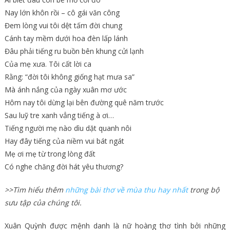
Nay lớn khôn rồi – cô gái văn công
Đem lòng vui tôi dệt tấm đời chung
Cánh tay mềm dưới hoa đèn lấp lánh
Đâu phải tiếng ru buồn bên khung cửi lạnh
Của mẹ xưa. Tôi cất lời ca
Rằng: “đời tôi không giống hạt mưa sa”
Mà ánh nắng của ngày xuân mơ ước
Hôm nay tôi dừng lại bên đường quê năm trước
Sau luỹ tre xanh vẳng tiếng à ơi…
Tiếng người mẹ nào dìu dặt quanh nôi
Hay đây tiếng của niềm vui bát ngát
Mẹ ơi mẹ từ trong lòng đất
Có nghe chăng đời hát yêu thương?
>>Tìm hiểu thêm
những bài thơ về mùa thu hay nhất
trong bộ
sưu tập của chúng tôi.
Xuân Quỳnh được mệnh danh là nữ hoàng thơ tình bởi những