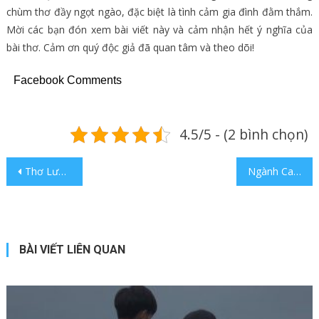
chùm thơ đầy ngọt ngào, đặc biệt là tình cảm gia đình đằm thắm.
Mời các bạn đón xem bài viết này và cảm nhận hết ý nghĩa của
bài thơ. Cảm ơn quý độc giả đã quan tâm và theo dõi!
Facebook Comments
4.5/5 - (2 bình chọn)
Điều hướng bài viết
Thơ Lưu Quang Vũ viết cho Xuân Quỳnh làm tan chảy trái tim người đọc
Ngành Cao đẳng Điều dưỡng là gì? Điều kiện tuyển sinh
BÀI VIẾT LIÊN QUAN