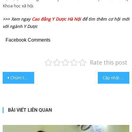
Khoa học xã hội.
>>> Xem ngay
Cao đẳng Y Dược Hà Nội
để tìm thêm cơ hội mới
với ngành Y Dược
Facebook Comments
Rate this post
Điều hướng bài viết
Chùm thơ hay về tình bạn mà bạn không nên bỏ lỡ
Cập nhật thông tin hệ học Trung cấp liên thông lên Đại học mới nhất
BÀI VIẾT LIÊN QUAN