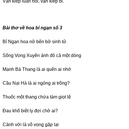
Vạn kiếp luân hồi, vạn kiếp bi.
Bài thơ về hoa bỉ ngạn số
3
Bỉ Ngạn hoa nở bên bờ sinh tử
Sông Vong Xuyên ánh đỏ cả một dòng
Mạnh Bà Thang là ai quên ai nhớ
Cầu Nại Hà là ai ngóng ai trông?
Thuốc một thang chứa tám giọt lệ
Đau khổ biệt ly đợi chờ ai?
Cành với lá vô vọng gặp lại