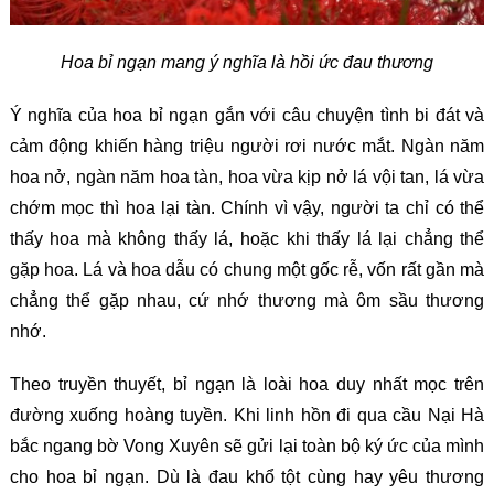
Hoa bỉ ngạn mang ý nghĩa là hồi ức đau thương
Ý nghĩa của hoa bỉ ngạn gắn với câu chuyện tình bi đát và
cảm động khiến hàng triệu người rơi nước mắt. Ngàn năm
hoa nở, ngàn năm hoa tàn, hoa vừa kịp nở lá vội tan, lá vừa
chớm mọc thì hoa lại tàn. Chính vì vậy, người ta chỉ có thể
thấy hoa mà không thấy lá, hoặc khi thấy lá lại chẳng thể
gặp hoa. Lá và hoa dẫu có chung một gốc rễ, vốn rất gần mà
chẳng thể gặp nhau, cứ nhớ thương mà ôm sầu thương
nhớ.
Theo truyền thuyết, bỉ ngạn là loài hoa duy nhất mọc trên
đường xuống hoàng tuyền. Khi linh hồn đi qua cầu Nại Hà
bắc ngang bờ Vong Xuyên sẽ gửi lại toàn bộ ký ức của mình
cho hoa bỉ ngạn. Dù là đau khổ tột cùng hay yêu thương