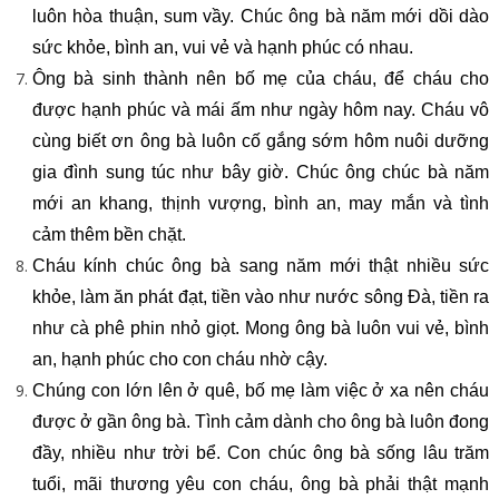
luôn hòa thuận, sum vầy. Chúc ông bà năm mới dồi dào
sức khỏe, bình an, vui vẻ và hạnh phúc có nhau.
Ông bà sinh thành nên bố mẹ của cháu, để cháu cho
được hạnh phúc và mái ấm như ngày hôm nay. Cháu vô
cùng biết ơn ông bà luôn cố gắng sớm hôm nuôi dưỡng
gia đình sung túc như bây giờ. Chúc ông chúc bà năm
mới an khang, thịnh vượng, bình an, may mắn và tình
cảm thêm bền chặt.
Cháu kính chúc ông bà sang năm mới thật nhiều sức
khỏe, làm ăn phát đạt, tiền vào như nước sông Đà, tiền ra
như cà phê phin nhỏ giọt. Mong ông bà luôn vui vẻ, bình
an, hạnh phúc cho con cháu nhờ cậy.
Chúng con lớn lên ở quê, bố mẹ làm việc ở xa nên cháu
được ở gần ông bà. Tình cảm dành cho ông bà luôn đong
đầy, nhiều như trời bể. Con chúc ông bà sống lâu trăm
tuổi, mãi thương yêu con cháu, ông bà phải thật mạnh