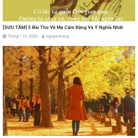
[SƯU TẦM] 5 Bài Thơ Về Mẹ Cảm Động Và Ý Nghĩa Nhất
Tháng 1 15, 2026
Nguyentrang