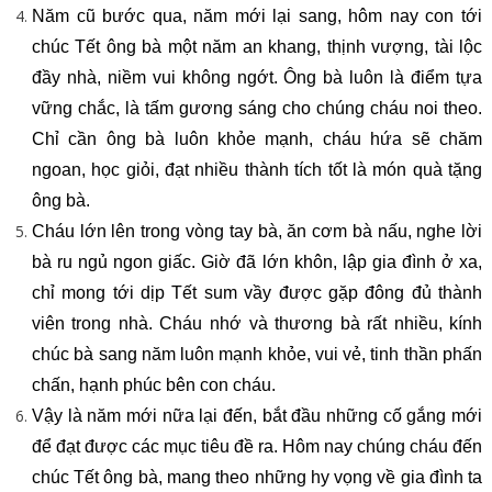
Năm cũ bước qua, năm mới lại sang, hôm nay con tới
chúc Tết ông bà một năm an khang, thịnh vượng, tài lộc
đầy nhà, niềm vui không ngớt. Ông bà luôn là điểm tựa
vững chắc, là tấm gương sáng cho chúng cháu noi theo.
Chỉ cần ông bà luôn khỏe mạnh, cháu hứa sẽ chăm
ngoan, học giỏi, đạt nhiều thành tích tốt là món quà tặng
ông bà.
Cháu lớn lên trong vòng tay bà, ăn cơm bà nấu, nghe lời
bà ru ngủ ngon giấc. Giờ đã lớn khôn, lập gia đình ở xa,
chỉ mong tới dịp Tết sum vầy được gặp đông đủ thành
viên trong nhà. Cháu nhớ và thương bà rất nhiều, kính
chúc bà sang năm luôn mạnh khỏe, vui vẻ, tinh thần phấn
chấn, hạnh phúc bên con cháu.
Vậy là năm mới nữa lại đến, bắt đầu những cố gắng mới
để đạt được các mục tiêu đề ra. Hôm nay chúng cháu đến
chúc Tết ông bà, mang theo những hy vọng về gia đình ta