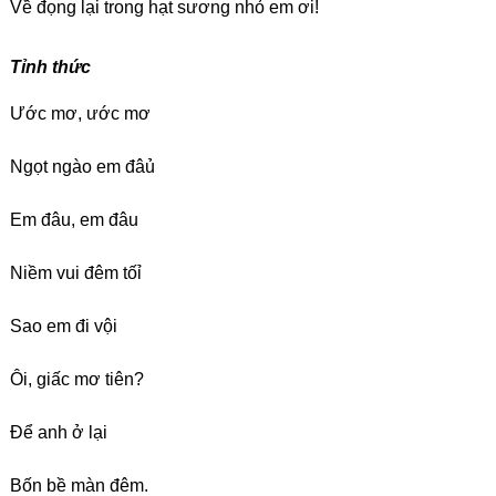
Về đọng lại trong hạt sương nhỏ em ơi!
Tỉnh thức
Ước mơ, ước mơ
Ngọt ngào em đâủ
Em đâu, em đâu
Niềm vui đêm tốỉ
Sao em đi vội
Ôi, giấc mơ tiên?
Để anh ở lại
Bốn bề màn đêm.